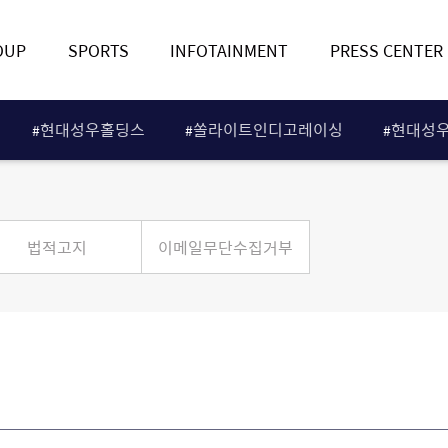
OUP
SPORTS
INFOTAINMENT
PRESS CENTER
현대성우홀딩스
쏠라이트인디고레이싱
현대성
#
#
#
법적고지
이메일무단수집거부