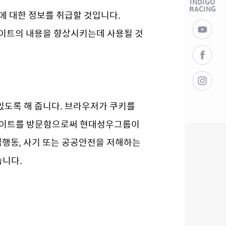
INDIGO
RACING
 대한 정보를 취급할 것입니다.
유
투
사이트의 내용을 향상시키는데 사용될 것
브
페
이
스
북
인
스
타
그
램
있도록 해 줍니다. 브라우저가 쿠키를
 사이트를 방문함으로써 현대성우그룹이
법행동, 사기 또는 공공안전을 저해하는
습니다.