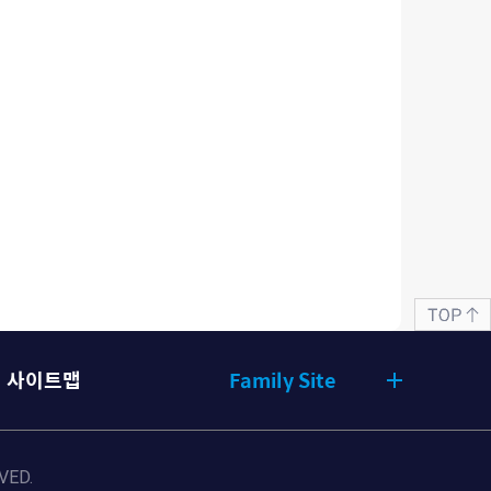
상
단
으
로
이
사이트맵
Family Site
동
VED.