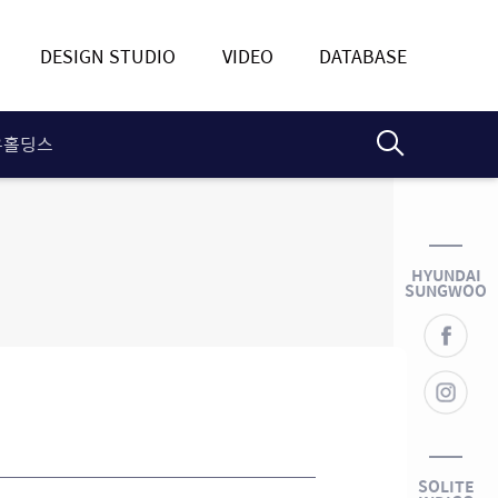
DESIGN STUDIO
VIDEO
DATABASE
우홀딩스
HYUNDAI
SUNGWOO
페
이
스
북
인
스
타
그
램
SOLITE